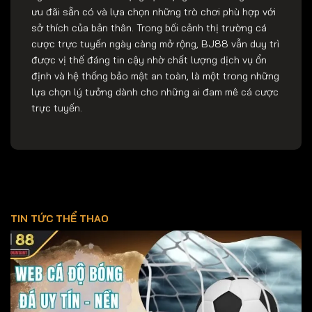
ưu đãi sẵn có và lựa chọn những trò chơi phù hợp với
sở thích của bản thân. Trong bối cảnh thị trường cá
cược trực tuyến ngày càng mở rộng, BJ88 vẫn duy trì
được vị thế đáng tin cậy nhờ chất lượng dịch vụ ổn
định và hệ thống bảo mật an toàn, là một trong những
lựa chọn lý tưởng dành cho những ai đam mê cá cược
trực tuyến.
TIN TỨC THỂ THAO