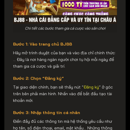
Chi tiết các bước tham gia cá cược vào sân chơi
Bước 1: Vào trang chủ BJ88
Hãy mở trình duyệt của bạn và vào địa chỉ chính thức:
… Đây là nơi hàng ngàn người chơi tụ hội mỗi ngày để
tham gia cá cược và giải trí.
Bước 2: Chọn “Đăng ký”
Tại giao diện chính, bạn sẽ thấy nút “
Đăng ký
” ở góc
trên bên phải màn hình. Nhấn vào để bắt đầu tạo tài
khoản mới.
Bước 3: Nhập thông tin cá nhân
Điền đầy đủ các thông tin mà hệ thống yêu cầu như
họ tên, số điện thoại, email, mật khẩu… Những thông