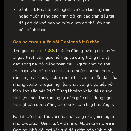
các chiến kê hiếm gặp, chất lượng cao.
Sảnh C4: Phù hợp với người chơi có kinh nghiệm
hoặc muốn nâng cao trình độ, khi các trận đấu tại
đây có độ khó cao và mức cược có thể lớn hơn
các sảnh khác.
Casino trực tuyến với Dealer và MC thật
Thế giới
casino BJ88
là điểm đến lý tưởng cho những
ai yêu thích cảm giác hồi hộp và sang trọng như tại
các sòng bài nổi tiếng toàn cầu. Người chơi có thể
tham gia vào các trò chơi quen thuộc như baccarat,
rồng hổ, blackjack, sicbo, roulette… với sự dẫn dắt của
những dealer chuyên nghiệp, phát sóng trực tiếp với
hình ảnh sắc nét 24/7. Từng khoảnh khắc đều được
tái hiện chân thực, mang lại cảm giác như đang ngồi
tại một bàn cược đẳng cấp tại Macau hay Las Vegas.
BJ 88 còn hợp tác với các nhà cung cấp game uy tín
như Evolution Gaming, SA Gaming, AE Sexy và Dream
Gaming. Nhờ đó, mọi kết quả đều đảm bảo tính minh