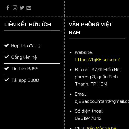
LIÊN KẾT HỮU ÍCH
VĂN PHÒNG VIỆT
NAM
Hợp tác đại lý
Website:
Cổng liên hệ
https://bj88.cn.com/
Tin tức BJ88
Địa chỉ: 67/11 Miếu Nổi,
phường 3, quận Bình
Tải app BJ88
Thạnh, TP. HCM
Email:
bj88accountant@gmail.c
Số điện thoại:
0931947642
CEO:
Trần Mộng Khê