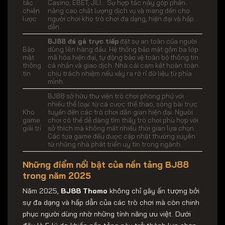
tác
Casino, EBET, JILI… Sự hợp tác này góp phần
chiến
nâng cao chất lượng dịch vụ và mang đến cho
lược
người chơi kho trò chơi đa dạng, hiện đại và hấp
dẫn.
BJ88 đá gà trực tiếp
đặt sự an toàn của người
Bảo
dùng lên hàng đầu. Hệ thống bảo mật gồm ba lớp
mật
mã hóa hiện đại, tự động bảo vệ toàn bộ thông tin
thông
cá nhân và giao dịch. Nhà cái cam kết hoàn toàn
tin
chịu trách nhiệm nếu xảy ra rò rỉ dữ liệu từ phía
mình.
BJ88 sở hữu thư viện trò chơi phong phú với
nhiều thể loại: từ cá cược thể thao, sòng bài trực
Kho
tuyến đến các trò chơi dân gian hiện đại. Người
game
chơi có thể dễ dàng tìm thấy trò chơi phù hợp với
giải trí
sở thích mà không mất nhiều thời gian lựa chọn.
Các tựa game đều được cập nhật thường xuyên
từ những nhà phát triển uy tín trong ngành.
Những điểm nổi bật của nền tảng BJ88
trong năm 2025
Năm 2025,
BJ88 Thomo
không chỉ gây ấn tượng bởi
sự đa dạng và hấp dẫn của các trò chơi mà còn chinh
phục người dùng nhờ những tính năng ưu việt. Dưới