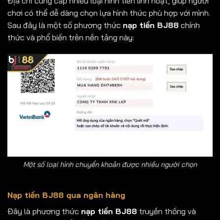
Địa chỉ cung cấp nhiều loại hình tiền linh hoạt, giúp người
chơi có thể dễ dàng chọn lựa hình thức phù hợp với mình.
Sau đây là một số phương thức
nạp tiền BJ88
chính
thức và phổ biến trên nền tảng này:
Một số loại hình chuyển khoản được nhiều người chọn
Nạp tiền BJ88 qua ngân hàng
Đây là phương thức
nạp tiền BJ88
truyền thống và