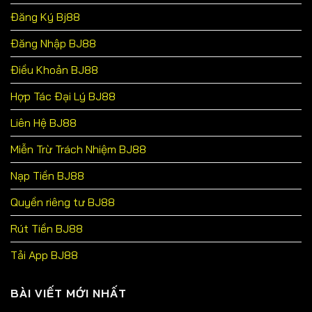
Đăng Ký Bj88
Đăng Nhập BJ88
Điều Khoản BJ88
Hợp Tác Đại Lý BJ88
Liên Hệ BJ88
Miễn Trừ Trách Nhiệm BJ88
Nạp Tiền BJ88
Quyền riêng tư BJ88
Rút Tiền BJ88
Tải App BJ88
BÀI VIẾT MỚI NHẤT