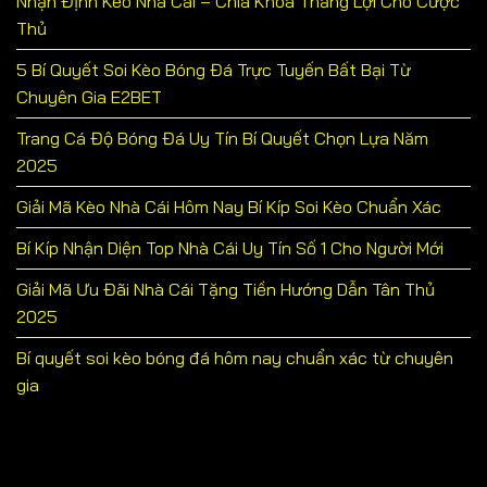
Nhận Định Kèo Nhà Cái – Chìa Khóa Thắng Lợi Cho Cược
Thủ
5 Bí Quyết Soi Kèo Bóng Đá Trực Tuyến Bất Bại Từ
Chuyên Gia E2BET
Trang Cá Độ Bóng Đá Uy Tín Bí Quyết Chọn Lựa Năm
2025
Giải Mã Kèo Nhà Cái Hôm Nay Bí Kíp Soi Kèo Chuẩn Xác
Bí Kíp Nhận Diện Top Nhà Cái Uy Tín Số 1 Cho Người Mới
Giải Mã Ưu Đãi Nhà Cái Tặng Tiền Hướng Dẫn Tân Thủ
2025
Bí quyết soi kèo bóng đá hôm nay chuẩn xác từ chuyên
gia