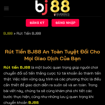
Bỏ
qua
nội
dung
ĐĂNG KÝ
ĐĂNG NHẬP
BJ88
»
Rút Tiền BJ88
Rút Tiền BJ88 An Toàn Tuyệt Đối Cho
Mọi Giao Dịch Của Bạn
Rút tiền BJ88
là một bước quan trọng giúp người chơi
chuyển đổi số tiền thắng cược từ tài khoản ảo thành tiền
thật. Việc nắm vững quy trình và các phương thức là điều
cần thiết để giao dịch diễn ra suôn sẻ và an toàn. Trong
bài viết này, chúng ta sẽ cùng khám phá chi tiết các
bước thực hiện, cũng như những lưu ý quan trọng khi
chuyển khoản
BJ88
.