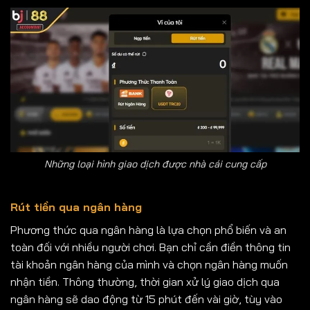
Những loại hình giao dịch được nhà cái cung cấp
Rút tiền qua ngân hàng
Phương thức qua ngân hàng là lựa chọn phổ biến và an
toàn đối với nhiều người chơi. Bạn chỉ cần điền thông tin
tài khoản ngân hàng của mình và chọn ngân hàng muốn
nhận tiền. Thông thường, thời gian xử lý giao dịch qua
ngân hàng sẽ dao động từ 15 phút đến vài giờ, tùy vào