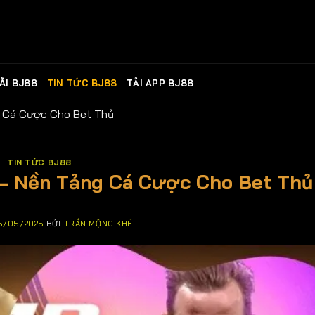
ÃI BJ88
TIN TỨC BJ88
TẢI APP BJ88
 Cá Cược Cho Bet Thủ
TIN TỨC BJ88
– Nền Tảng Cá Cược Cho Bet Thủ
5/05/2025
BỞI
TRẦN MỘNG KHÊ