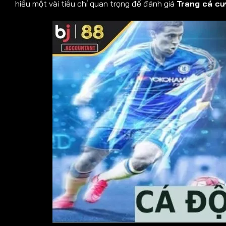
hiểu một vài tiêu chí quan trọng để đánh giá
Trang cá c