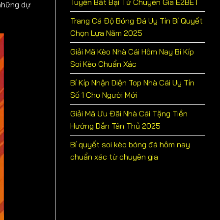
Tuyến Bất Bại Từ Chuyên Gia E2BET
 những dự
Trang Cá Độ Bóng Đá Uy Tín Bí Quyết
Chọn Lựa Năm 2025
Giải Mã Kèo Nhà Cái Hôm Nay Bí Kíp
Soi Kèo Chuẩn Xác
Bí Kíp Nhận Diện Top Nhà Cái Uy Tín
Số 1 Cho Người Mới
Giải Mã Ưu Đãi Nhà Cái Tặng Tiền
Hướng Dẫn Tân Thủ 2025
Bí quyết soi kèo bóng đá hôm nay
chuẩn xác từ chuyên gia