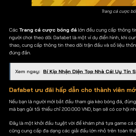
Trang cá cược bón
Các
Trang cá cược bóng đá
lớn đều cung cấp thông tin 
người chơi theo dõi. Dafabet là một ví dụ điển hình, khi c
thao, cung cấp thông tin theo dõi trận đấu và số liệu thốn
đúng đắn.
Xem ngay:
Bí Kíp Nhận Diện Top Nhà Cái Uy Tín 
Dafabet ưu đãi hấp dẫn cho thành viên m
Nếu bạn là người mới bắt đầu tham gia kèo bóng đá, đừng
mà bạn gửi tối thiểu chỉ 200.000 VND, bạn sẽ có cơ hội nh
Đây là một khởi đầu tuyệt vời để khám phá tựa game cá c
cũng cung cấp đa dạng các giải đấu lớn nhỏ trên toàn thế 