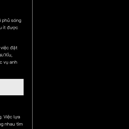
i phủ sóng
u ít được
 việc đặt
i/Xỉu,
c vụ anh
. Việc lựa
ng nhau tìm