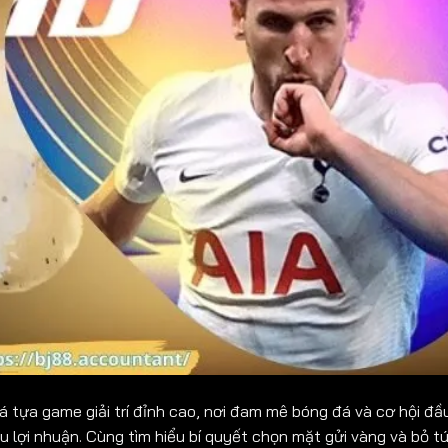
 tựa game giải trí đỉnh cao, nơi đam mê bóng đá và cơ hội đầ
 lợi nhuận. Cùng tìm hiểu bí quyết chọn mặt gửi vàng và bỏ t