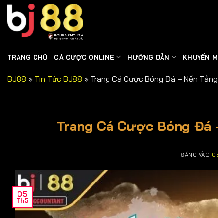
Bỏ
qua
nội
dung
TRANG CHỦ
CÁ CƯỢC ONLINE
HƯỚNG DẪN
KHUYẾN M
BJ88
»
Tin Tức BJ88
»
Trang Cá Cược Bóng Đá – Nền Tảng
Trang Cá Cược Bóng Đá 
ĐĂNG VÀO
0
05
Th5