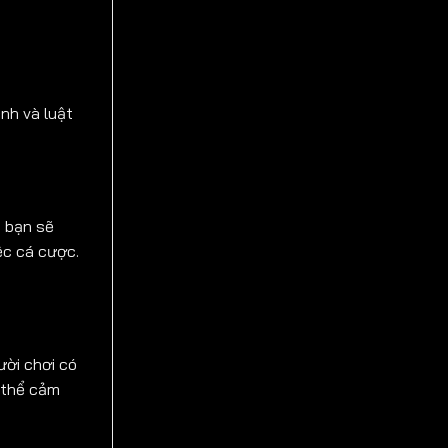
nh và luật
à bạn sẽ
ệc cá cược.
ười chơi có
ó thể cảm