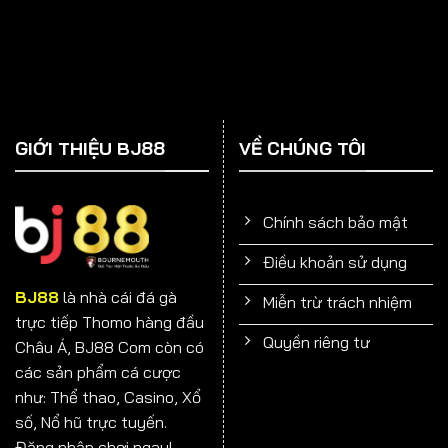
GIỚI THIỆU BJ88
VỀ CHÚNG TÔI
Chính sách bảo mật
Điều khoản sử dụng
BJ88
là nhà cái đá gà
Miễn trừ trách nhiệm
trực tiếp Thomo hàng đầu
Quyền riêng tư
Châu Á, BJ88 Com còn có
các sản phẩm cá cược
như: Thể thao, Casino, Xổ
số, Nổ hũ trực tuyến.
Đăng nhập chơi ngay!