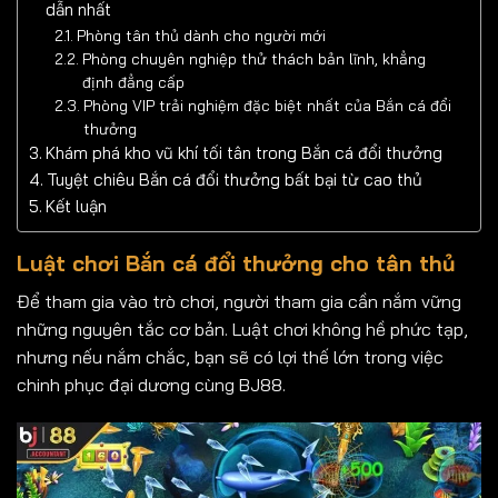
dẫn nhất
Phòng tân thủ dành cho người mới
Phòng chuyên nghiệp thử thách bản lĩnh, khẳng
định đẳng cấp
Phòng VIP trải nghiệm đặc biệt nhất của Bắn cá đổi
thưởng
Khám phá kho vũ khí tối tân trong Bắn cá đổi thưởng
Tuyệt chiêu Bắn cá đổi thưởng bất bại từ cao thủ
Kết luận
Luật chơi Bắn cá đổi thưởng cho tân thủ
Để tham gia vào trò chơi, người tham gia cần nắm vững
những nguyên tắc cơ bản. Luật chơi không hề phức tạp,
nhưng nếu nắm chắc, bạn sẽ có lợi thế lớn trong việc
chinh phục đại dương cùng BJ88.