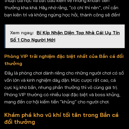
thuật đã học và bắt đầu kiếm về những khoản tiền
thưởng kha khá. Hãy nhớ rằng, “có chí thì nên”, chỉ cần
bạn kiên trì và không ngừng học hỏi, thành công sẽ đến!
Xem ngay:
Bí Kíp Nhận Diện Top Nhà Cái Uy Tín
Số 1 Cho Người Mới
Phòng VIP trải nghiệm đặc biệt nhất của Bắn cá đổi
thưởng
Đây là phòng chơi dành riêng cho những người chơi có số
vốn lớn và kinh nghiệm dày dặn. Mức cược rất cao, cá
cực kỳ khó bắn, nhưng phần thưởng thì vô cùng giá trị.
Phòng VIP thường có nhiều loại đặc biệt và boss khủng,
mang đến cơ hội kiếm tiền “khủng” cho người chơi.
Khám phá kho vũ khí tối tân trong Bắn cá
đổi thưởng