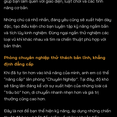
giúp bạn làm quen với giao diện, luật chơi và các tính
năng cơ bản.
Những chú cá nhỏ nhắn, đáng yêu cũng sẽ xuất hiện dày
đặc, tạo điều kiện cho bạn luyện tập kỹ năng ngắm bắn
và tích lũy kinh nghiệm. Đừng ngại ngần thử nghiệm các
loại vũ khí khác nhau và tìm ra chiến thuật phù hợp với
bản thân.
Phòng chuyên nghiệp thử thách bản lĩnh, khẳng
định đẳng cấp
Khi đã tự tin hơn vào khả năng của mình, anh em có thể
“nâng cấp” lên phòng “Chuyên Nghiệp”. Tại đây, độ khó
sẽ tăng lên đáng kể với sự xuất hiện của những loài cá
“trâu bò” hơn, di chuyển nhanh nhẹn hơn và giá trị
thưởng cũng cao hơn.
Đây là nơi để bạn thể hiện kỹ năng, áp dụng những chiến