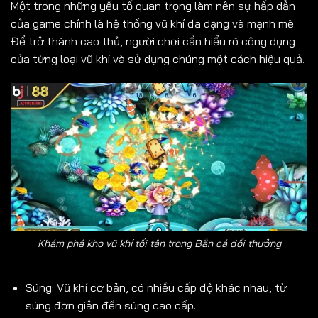
Một trong những yếu tố quan trọng làm nên sự hấp dẫn
của game chính là hệ thống vũ khí đa dạng và mạnh mẽ.
Để trở thành cao thủ, người chơi cần hiểu rõ công dụng
của từng loại vũ khí và sử dụng chúng một cách hiệu quả.
Khám phá kho vũ khí tối tân trong Bắn cá đổi thưởng
Súng: Vũ khí cơ bản, có nhiều cấp độ khác nhau, từ
súng đơn giản đến súng cao cấp.