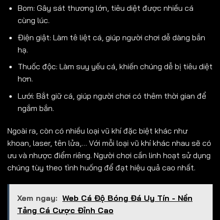
Bom: Gây sát thương lớn, tiêu diệt được nhiều cá
cùng lúc.
Điện giật: Làm tê liệt cá, giúp người chơi dễ dàng bắn
hạ.
Thuốc độc: Làm suy yếu cá, khiến chúng dễ bị tiêu diệt
hơn.
Lưới: Bắt giữ cá, giúp người chơi có thêm thời gian để
ngắm bắn.
Ngoài ra, còn có nhiều loại vũ khí đặc biệt khác như
khoan, laser, tên lửa,… Với mỗi loại vũ khí khác nhau sẽ có
ưu và nhược điểm riêng. Người chơi cần linh hoạt sử dụng
chúng tùy theo tình huống để đạt hiệu quả cao nhất.
Xem ngay:
Web Cá Độ Bóng Đá Uy Tín - Nền
Tảng Cá Cược Đỉnh Cao