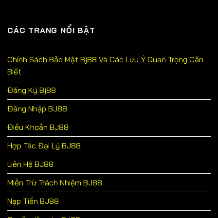
CÁC TRANG NỔI BẬT
Chính Sách Bảo Mật Bj88 Và Các Lưu Ý Quan Trọng Cần
Biết
Đăng Ký Bj88
Đăng Nhập BJ88
Điều Khoản BJ88
Hợp Tác Đại Lý BJ88
Liên Hệ BJ88
Miễn Trừ Trách Nhiệm BJ88
Nạp Tiền BJ88