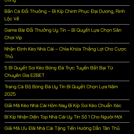
Bắn Cá Đổi Thưởng – Bí Kíp Chinh Phục Đại Dương, Rinh
Lộc Về
Game Bài Đổi Thưởng Uy Tín – Bí Quyết Lựa Chọn Sân
Chơi Vip
Nhận Định Kèo Nhà Cái – Chìa Khóa Thắng Lợi Cho Cược
Thủ
5 Bí Quyết Soi Kèo Bóng Đá Trực Tuyến Bất Bại Từ
Chuyên Gia E2BET
Trang Cá Độ Bóng Đá Uy Tín Bí Quyết Chọn Lựa Năm
2025
Giải Mã Kèo Nhà Cái Hôm Nay Bí Kíp Soi Kèo Chuẩn Xác
Bí Kíp Nhận Diện Top Nhà Cái Uy Tín Số 1 Cho Người Mới
Giải Mã Ưu Đãi Nhà Cái Tặng Tiền Hướng Dẫn Tân Thủ