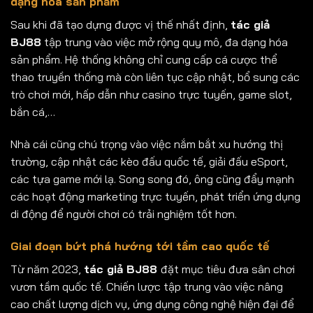
dạng hóa sản phẩm
Sau khi đã tạo dựng được vị thế nhất định,
tác giả
BJ88
tập trung vào việc mở rộng quy mô, đa dạng hóa
sản phẩm. Hệ thống không chỉ cung cấp cá cược thể
thao truyền thống mà còn liên tục cập nhật, bổ sung các
trò chơi mới, hấp dẫn như casino trực tuyến, game slot,
bắn cá,…
Nhà cái cũng chú trọng vào việc nắm bắt xu hướng thị
trường, cập nhật các kèo đấu quốc tế, giải đấu eSport,
các tựa game mới lạ. Song song đó, ông cũng đẩy mạnh
các hoạt động marketing trực tuyến, phát triển ứng dụng
di động để người chơi có trải nghiệm tốt hơn.
Giai đoạn bứt phá hướng tới tầm cao quốc tế
Từ năm 2023,
tác giả BJ88
đặt mục tiêu đưa sân chơi
vươn tầm quốc tế. Chiến lược tập trung vào việc nâng
cao chất lượng dịch vụ, ứng dụng công nghệ hiện đại để