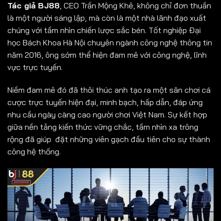
Tác giả BJ88
, CEO Trần Mộng Khê, không chỉ đơn thuần
là một người sáng lập, mà còn là một nhà lãnh đạo xuất
chúng với tầm nhìn chiến lược sắc bén. Tốt nghiệp Đại
học Bách Khoa Hà Nội chuyên ngành công nghệ thông tin
năm 2016, ông sớm thể hiện đam mê với công nghệ, lĩnh
vực trực tuyến.
Niềm đam mê đó đã thôi thúc anh tạo ra một sân chơi cá
cược trực tuyến hiện đại, minh bạch, hấp dẫn, đáp ứng
nhu cầu ngày càng cao người chơi Việt Nam. Sự kết hợp
giữa nền tảng kiến thức vững chắc, tầm nhìn xa trông
rộng đã giúp đặt những viên gạch đầu tiên cho sự thành
công hệ thống.