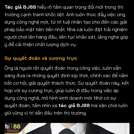
Tác giả BJ88
hiểu rõ tầm quan trọng đổi mới trong thị
trường cạnh tranh khốc liệt. Anh luôn thúc đẩy việc ứng
dụng công nghệ mới, từ trí tuệ nhân tạo cho đến các giải
pháp bảo mật tiên tiến nhất. Nhà cái luôn đặt trải nghiệm
người chơi lên hàng đầu, liên tục khảo sát, lắng nghe góp
ý để cải thiện chất lượng dịch vụ.
Sự quyết đoán và cương trực
Ông là người rất quyết đoán trong công việc, luôn sẵn
sàng đưa ra những quyết định kịp thời, chính xác để nắm
bắt cơ hội, giải quyết thách thức. Sự quyết đoán này, kết
hợp với sự cương trực, giúp luôn đi đầu trong việc áp
dụng công nghệ, mô hình kinh doanh mới. Nhờ có sự
quyết đoán, tầm nhìn xa
tác giả BJ88
mà sân chơi luôn
giữ vững vị trí dẫn đầu trên thị trường.