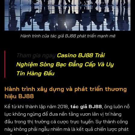
Hành trình của tác giả BJ88 phát triển mạnh mẽ
Tham gia ngay
Casino BJ88 Trải
Nghiệm Sòng Bạc Đẳng Cấp Và Uy
Tín Hàng Đầu
Hành trình xây dựng và phát triển thương
hiệu BJ88
Kể từ khi thành lập năm 2018,
tác giả BJ88
, ông luôn nỗ
lực không ngừng để đưa nền tảng vươn lên vị trí hàng
đầu trong thị trường cá cược trực tuyến. Sự thành công
này không phải ngẫu nhiên mà là kết quả chiến lược phát