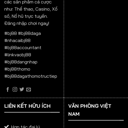
các sản phẩm cá cược
như: Thể thao, Casino, Xổ
số, Nổ hũ trực tuyến.
Đăng nhập chơi ngay!
#bj88 #bj88daga
#nhacaibj88
#bj88accountant
#linkvaobj88
#bj88dangnhap
#bj88thomo
#bj88dagathomotructiep
LIÊN KẾT HỮU ÍCH
VĂN PHÒNG VIỆT
NAM
Hợp tác đại lý