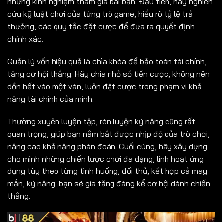
những kinh nghiệm tham gia bài bản. Đầu tiên, hãy nghiên
cứu kỹ luật chơi của từng trò game, hiểu rõ tỷ lệ trả
thưởng, các quy tắc đặt cược để đưa ra quyết định
chính xác.
Quản lý vốn hiệu quả là chìa khóa để bảo toàn tài chính,
tăng cơ hội thắng. Hãy chia nhỏ số tiền cược, không nên
dồn hết vào một ván, luôn đặt cược trong phạm vi khả
năng tài chính của mình.
Thường xuyên luyện tập, rèn luyện kỹ năng cũng rất
quan trọng, giúp bạn nắm bắt được nhịp độ của trò chơi,
nâng cao khả năng phán đoán. Cuối cùng, hãy xây dựng
cho mình những chiến lược chơi đa dạng, linh hoạt ứng
dụng tùy theo từng tình huống, đối thủ, kết hợp cả may
mắn, kỹ năng, bạn sẽ gia tăng đáng kể cơ hội dành chiến
thắng.