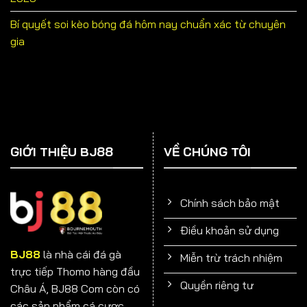
Bí quyết soi kèo bóng đá hôm nay chuẩn xác từ chuyên
gia
GIỚI THIỆU BJ88
VỀ CHÚNG TÔI
Chính sách bảo mật
Điều khoản sử dụng
BJ88
là nhà cái đá gà
Miễn trừ trách nhiệm
trực tiếp Thomo hàng đầu
Quyền riêng tư
Châu Á, BJ88 Com còn có
các sản phẩm cá cược