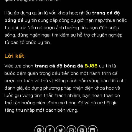
Hãy áp dụng quản lý vốn khoa học; nhiều
trang cá độ
bóng đá
uy tín cung cấp công cụ giới hạn nạp/thua hoặc
tự loại trừ. Nếu cá cược ảnh hưởng tiêu cực đến cuộc
sống, đừng ngần ngại tìm kiếm sự hỗ trợ chuyên nghiệp
từ các tổ chức uy tín.
Lời kết
Việc lựa chọn
trang cá độ bóng đá
BJ88
uy tín là
bước đệm quan trọng đầu tiên cho một hành trình cá
cược an toàn và thú vị. Bằng cách nắm vững các tiêu chí
đánh giá, áp dụng phương pháp nhận diện khoa học và
luôn giữ vững tinh thần trách nhiệm, bạn hoàn toàn có
thể tận hưởng niềm đam mê bóng đá và có cơ hội gia
tăng thu nhập một cách bền vững.