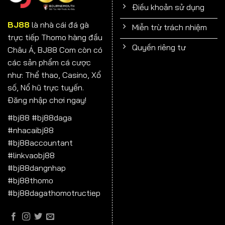
Điều khoản sử dụng
BJ88
là nhà cái đá gà
Miễn trừ trách nhiệm
trực tiếp Thomo hàng đầu
Quyền riêng tư
Châu Á, BJ88 Com còn có
các sản phẩm cá cược
như: Thể thao, Casino, Xổ
số, Nổ hũ trực tuyến.
Đăng nhập chơi ngay!
#bj88 #bj88daga
#nhacaibj88
#bj88accountant
#linkvaobj88
#bj88dangnhap
#bj88thomo
#bj88dagathomotructiep