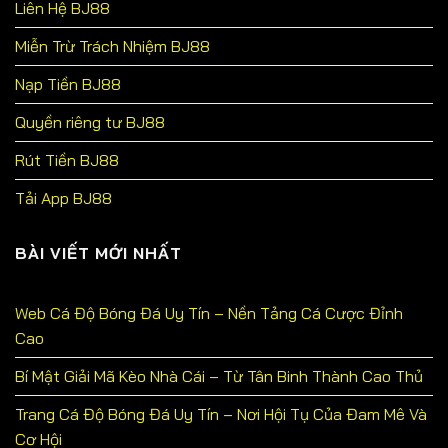
Liên Hệ BJ88
Miễn Trừ Trách Nhiệm BJ88
Nạp Tiền BJ88
Quyền riêng tư BJ88
Rút Tiền BJ88
Tải App BJ88
BÀI VIẾT MỚI NHẤT
Web Cá Độ Bóng Đá Uy Tín – Nền Tảng Cá Cược Đỉnh
Cao
Bí Mật Giải Mã Kèo Nhà Cái – Từ Tân Binh Thành Cao Thủ
Trang Cá Độ Bóng Đá Uy Tín – Nơi Hội Tụ Của Đam Mê Và
Cơ Hội