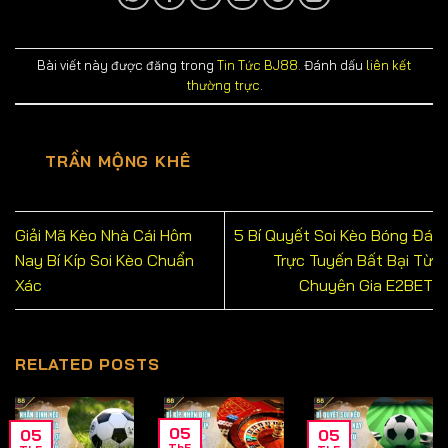
Bài viết này được đăng trong
Tin Tức BJ88
. Đánh dấu
liên kết
thường trực
.
TRẦN MỘNG KHÊ
Giải Mã Kèo Nhà Cái Hôm
5 Bí Quyết Soi Kèo Bóng Đá
Nay Bí Kíp Soi Kèo Chuẩn
Trực Tuyến Bất Bại Từ
Xác
Chuyên Gia E2BET
RELATED POSTS
05
05
05