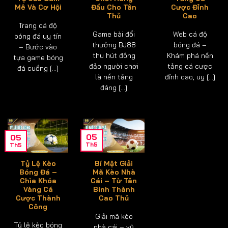
Mê Và Cơ Hội
Đầu Cho Tân
Cược Đỉnh
Thủ
Cao
Trang cá độ
Game bài đổi
Web cá độ
bóng đá uy tín
thưởng BJ88
bóng đá –
– Bước vào
thu hút đông
Khám phá nền
tựa game bóng
đảo người chơi
tảng cá cược
đá cuồng [...]
là nền tảng
đỉnh cao, uy [...]
đáng [...]
05
05
Th5
Th5
Tỷ Lệ Kèo
Bí Mật Giải
Bóng Đá –
Mã Kèo Nhà
Chìa Khóa
Cái – Từ Tân
Vàng Cá
Binh Thành
Cược Thành
Cao Thủ
Công
Giải mã kèo
Tỷ lệ kèo bóng
nhà cái – vũ