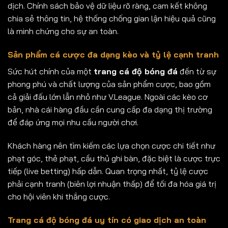
dịch. Chính sách bảo vệ dữ liệu rõ ràng, cam kết không
chia sẻ thông tin, hệ thống chống gian lận hiệu quả cũng
là minh chứng cho sự an toàn.
Sản phẩm cá cược đa dạng kèo và tỷ lệ cạnh tranh
Sức hút chính của một
trang cá độ bóng đá
đến từ sự
phong phú và chất lượng của sản phẩm cược, bao gồm
cả giải đấu lớn lẫn nhỏ như V.League. Ngoài các kèo cơ
bản, nhà cái hàng đầu cần cung cấp đa dạng thị trường
để đáp ứng mọi nhu cầu người chơi.
Khách hàng nên tìm kiếm các lựa chọn cược chi tiết như
phạt góc, thẻ phạt, cầu thủ ghi bàn, đặc biệt là cược trực
tiếp (live betting) hấp dẫn. Quan trọng nhất, tỷ lệ cược
phải cạnh tranh (biên lợi nhuận thấp) để tối đa hóa giá trị
cho hội viên khi thắng cược.
Trang cá độ bóng đá uy tín có giao dịch an toàn