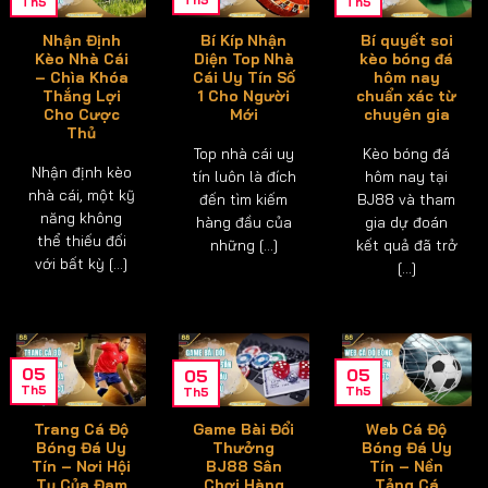
Th5
Th5
Th5
Nhận Định
Bí Kíp Nhận
Bí quyết soi
Kèo Nhà Cái
Diện Top Nhà
kèo bóng đá
– Chìa Khóa
Cái Uy Tín Số
hôm nay
Thắng Lợi
1 Cho Người
chuẩn xác từ
Cho Cược
Mới
chuyên gia
Thủ
Top nhà cái uy
Kèo bóng đá
Nhận định kèo
tín luôn là đích
hôm nay tại
nhà cái, một kỹ
đến tìm kiếm
BJ88 và tham
năng không
hàng đầu của
gia dự đoán
thể thiếu đối
những [...]
kết quả đã trở
với bất kỳ [...]
[...]
05
05
05
Th5
Th5
Th5
Trang Cá Độ
Game Bài Đổi
Web Cá Độ
Bóng Đá Uy
Thưởng
Bóng Đá Uy
Tín – Nơi Hội
BJ88 Sân
Tín – Nền
Tụ Của Đam
Chơi Hàng
Tảng Cá