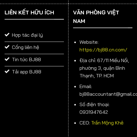
LIÊN KẾT HỮU ÍCH
VĂN PHÒNG VIỆT
NAM
Hợp tác đại lý
Website:
Cổng liên hệ
https://bj88.cn.com/
Tin tức BJ88
Địa chỉ: 67/11 Miếu Nổi,
phường 3, quận Bình
Tải app BJ88
Thạnh, TP. HCM
Email:
bj88accountant@gmail.c
Số điện thoại:
0931947642
CEO:
Trần Mộng Khê