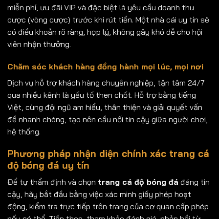
miễn phí, ưu đãi VIP và đặc biệt là yêu cầu doanh thu
cược (vòng cược) trước khi rút tiền. Một nhà cái uy tín sẽ
có điều khoản rõ ràng, hợp lý, không gây khó dễ cho hội
viên nhận thưởng.
Chăm sóc khách hàng đồng hành mọi lúc, mọi nơi
Dịch vụ hỗ trợ khách hàng chuyên nghiệp, tận tâm 24/7
qua nhiều kênh là yếu tố then chốt. Hỗ trợ bằng tiếng
Việt, cùng đội ngũ am hiểu, thân thiện và giải quyết vấn
đề nhanh chóng, tạo nên cầu nối tin cậy giữa người chơi,
hệ thống.
Phương pháp nhận diện chính xác trang cá
độ bóng đá uy tín
Để tự thẩm định và chọn
trang cá độ bóng đá
đáng tin
cậy, hãy bắt đầu bằng việc xác minh giấy phép hoạt
động, kiểm tra trực tiếp trên trang của cơ quan cấp phép
nếu có thể. Tiếp theo, tham khảo đánh giá, phản hồi từ