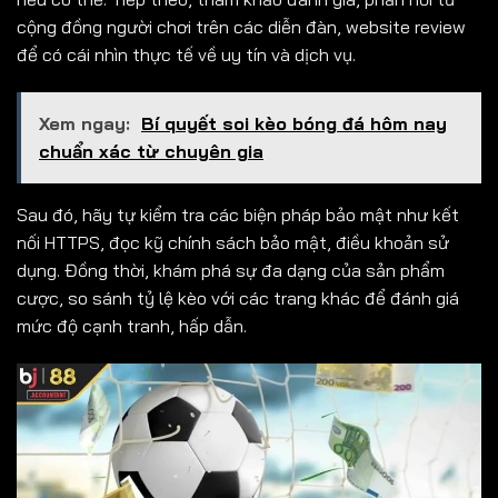
cộng đồng người chơi trên các diễn đàn, website review
để có cái nhìn thực tế về uy tín và dịch vụ.
Xem ngay:
Bí quyết soi kèo bóng đá hôm nay
chuẩn xác từ chuyên gia
Sau đó, hãy tự kiểm tra các biện pháp bảo mật như kết
nối HTTPS, đọc kỹ chính sách bảo mật, điều khoản sử
dụng. Đồng thời, khám phá sự đa dạng của sản phẩm
cược, so sánh tỷ lệ kèo với các trang khác để đánh giá
mức độ cạnh tranh, hấp dẫn.