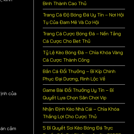
Binh Thành Cao Thủ
Trang Cá Độ Bóng Đá Uy Tín – Nơi Hội
Tụ Của Đam Mê Và Cơ Hội
Trang Cá Cược Bóng Đá – Nền Tảng
Cá Cược Cho Bet Thủ
Tỷ Lệ Kèo Bóng Đá – Chìa Khóa Vàng
Cá Cược Thành Công
Bắn Cá Đổi Thưởng – Bí Kíp Chinh
Phục Đại Dương, Rinh Lộc Về
Game Bài Đổi Thưởng Uy Tín – Bí
định của
Quyết Lựa Chọn Sân Chơi Vip
Nhận Định Kèo Nhà Cái – Chìa Khóa
Thắng Lợi Cho Cược Thủ
5 Bí Quyết Soi Kèo Bóng Đá Trực
đoán cảm