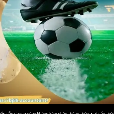
hấp dẫn nhưng cũng không kém phần thách thức, nơi kiến thức