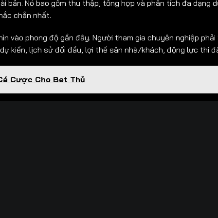
 bài bản. Nó bao gồm thu thập, tổng hợp và phân tích đa dạng dữ
hắc chắn nhất.
ỉ nhìn vào phong độ gần đây. Người tham gia chuyên nghiệp phải
dự kiến, lịch sử đối đầu, lợi thế sân nhà/khách, động lực thi 
Cá Cược Cho Bet Thủ