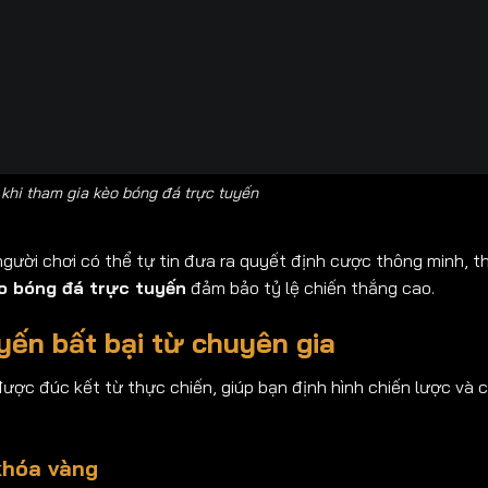
 khi tham gia kèo bóng đá trực tuyến
người chơi có thể tự tin đưa ra quyết định cược thông minh, th
o bóng đá trực tuyến
đảm bảo tỷ lệ chiến thắng cao.
uyến bất bại từ chuyên gia
ược đúc kết từ thực chiến, giúp bạn định hình chiến lược và c
 khóa vàng