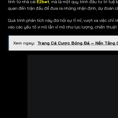
tính từ nhà cái
E2bet
, mà là một quy trình đầu tư trí tuệ
quan đến trận đấu để đưa ra những nhận định, dự đoán c
Quá trình phân tích này đòi hỏi sự tỉ mỉ, vượt xa việc ch
vào các yếu tố vi mô lẫn vĩ mô như lực lượng, chiến thuật 
Xem ngay:
Trang Cá Cược Bóng Đá – Nền Tảng 