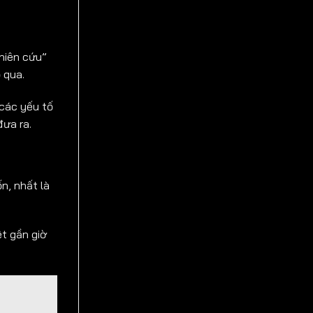
ghiên cứu”
 qua.
 các yếu tố
đưa ra.
n, nhất là
ệt gần giờ