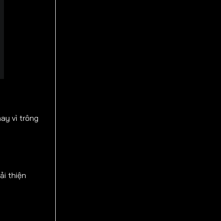
ay vì trông
ải thiện