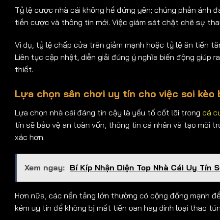
Tỷ lệ cược nhà cái không hề đứng yên; chúng phản ánh đ
tiền cược và thông tin mới. Việc giám sát chặt chẽ sự tha
Ví dụ, tỷ lệ chấp cửa trên giảm mạnh hoặc tỷ lệ ăn tiền t
Liên tục cập nhật, diễn giải đúng ý nghĩa biến động giúp r
thiết.
Lựa chọn sân chơi uy tín cho việc soi kèo
Lựa chọn nhà cái đáng tin cậy là yếu tố cốt lõi trong
cá c
tín sẽ bảo vệ an toàn vốn, thông tin cá nhân và tạo môi 
xác hơn.
Xem ngay:
Bí Kíp Nhận Diện Top Nhà Cái Uy Tín 
Hơn nữa, các nền tảng lớn thường có cộng đồng mạnh để b
kém uy tín để không bị mất tiền oan hay dính loại thao tú