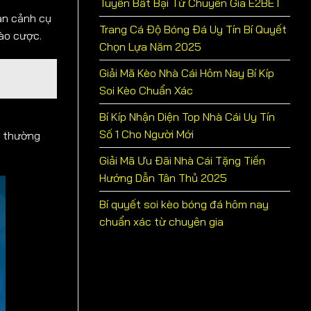
Tuyến Bất Bại Từ Chuyên Gia E2BET
àn cảnh cụ
Trang Cá Độ Bóng Đá Uy Tín Bí Quyết
vào cược.
Chọn Lựa Năm 2025
Giải Mã Kèo Nhà Cái Hôm Nay Bí Kíp
Soi Kèo Chuẩn Xác
Bí Kíp Nhận Diện Top Nhà Cái Uy Tín
Số 1 Cho Người Mới
à thường
Giải Mã Ưu Đãi Nhà Cái Tặng Tiền
Hướng Dẫn Tân Thủ 2025
Bí quyết soi kèo bóng đá hôm nay
chuẩn xác từ chuyên gia