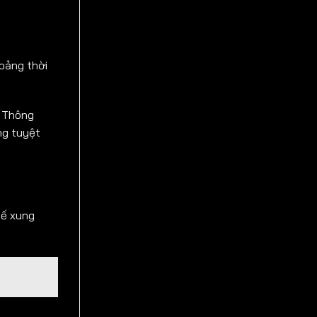
oảng thời
. Thông
ng tuyệt
tế xung