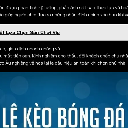
kèo
được phân tích kỹ lưỡng, phản ánh sát sao thực lực và ho
ắc giúp người chơi đưa ra những nhận định chính xác hơn khi 
ết Lựa Chọn Sân Chơi Vip
ao, giao dịch nhanh chóng và
hay mất tiền oan. Kinh nghiệm cho thấy, đội khách chấp chủ nh
c Âu nghiêng về hòa lại là dấu hiệu an toàn khi chọn chủ nhà.