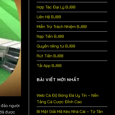
Hợp Tác Đại Lý BJ88
Liên Hệ BJ88
Miễn Trừ Trách Nhiệm BJ88
Nạp Tiền BJ88
Quyền riêng tư BJ88
Rút Tiền BJ88
Tải App BJ88
BÀI VIẾT MỚI NHẤT
Web Cá Độ Bóng Đá Uy Tín – Nền
Tảng Cá Cược Đỉnh Cao
g đảo người
Bí Mật Giải Mã Kèo Nhà Cái – Từ Tân
t đã được