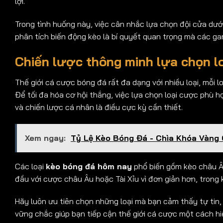
lợi.
Trong tình huống này, việc cân nhắc lựa chọn đội cửa dướ
phân tích biến động kèo là bí quyết quan trọng mà các ga
Chiến lược thông minh lựa chọn l
Thế giới cá cược bóng đá rất đa dạng với nhiều loại, mỗi lo
Để tối đa hóa cơ hội thắng, việc lựa chọn loại cược phù hợ
và chiến lược cá nhân là điều cực kỳ cần thiết.
Xem ngay:
Tỷ Lệ Kèo Bóng Đá - Chìa Khóa Vàn
Các loại
kèo bóng đá hôm nay
phổ biến gồm kèo châu Âu
đầu với cược châu Âu hoặc Tài Xỉu vì đơn giản hơn, trong k
Hãy luôn ưu tiên chọn những loại mà bạn cảm thấy tự tin,
vững chắc giúp bạn tiếp cận thế giới cá cược một cách hi