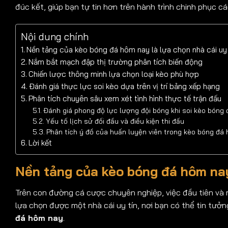
đúc kết, giúp bạn tự tin hơn trên hành trình chinh phục 
Nội dung chính
Nền tảng của kèo bóng đá hôm nay là lựa chọn nhà cái uy 
Nắm bắt mạch đập thị trường phân tích biến động
Chiến lược thông minh lựa chọn loại kèo phù hợp
Đánh giá thực lực soi kèo dựa trên vị trí bảng xếp hạng
Phân tích chuyên sâu xem xét tình hình thực tế trận đấu
Đánh giá phong độ lực lượng đội bóng khi soi kèo bóng
Yếu tố lịch sử đối đầu và điều kiện thi đấu
Phân tích ý đồ của huấn luyện viên trong kèo bóng đá
Lời kết
Nền tảng của kèo bóng đá hôm nay 
Trên con đường cá cược chuyên nghiệp, việc đầu tiên và 
lựa chọn được một nhà cái uy tín, nơi bạn có thể tin tưở
đá hôm nay
.