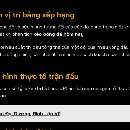
 vị trí bảng xếp hạng
hong độ và sức mạnh tương đối của các đội bóng trong một kh
ét khi phân tích
kèo bóng đá hôm nay
.
với hiệu suất thi đấu tổng thể của một đội qua nhiều vòng đấu
hơn. Tuy nhiên, cần phải nhìn nhận một cách khách quan, khô
 hình thực tế trận đấu
 con số tỷ lệ kèo là bắt buộc. Phân tích sâu các yếu tố thực 
hơn:
ục Đại Dương, Rinh Lộc Về