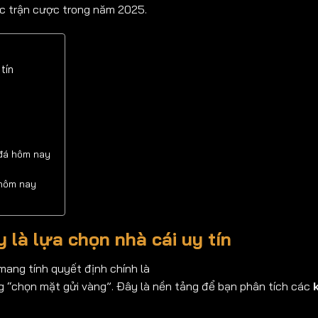
các trận cược trong năm 2025.
tín
 đá hôm nay
 hôm nay
là lựa chọn nhà cái uy tín
mang tính quyết định chính là
ng “chọn mặt gửi vàng”. Đây là nền tảng để bạn phân tích các