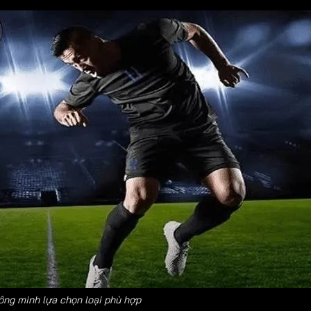
ông minh lựa chọn loại phù hợp