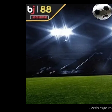
Chiến lược th