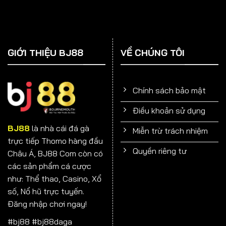
GIỚI THIỆU BJ88
VỀ CHÚNG TÔI
Chính sách bảo mật
Điều khoản sử dụng
BJ88
là nhà cái đá gà
Miễn trừ trách nhiệm
trực tiếp Thomo hàng đầu
Quyền riêng tư
Châu Á, BJ88 Com còn có
các sản phẩm cá cược
như: Thể thao, Casino, Xổ
số, Nổ hũ trực tuyến.
Đăng nhập chơi ngay!
#bj88 #bj88daga