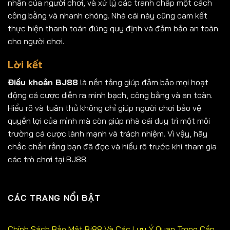
nhân của người chơi, và xử lý các tranh chấp một cách
công bằng và nhanh chóng. Nhà cái này cũng cam kết
thực hiện thanh toán đúng quy định và đảm bảo an toàn
cho người chơi.
Lời kết
Điều khoản BJ88
là nền tảng giúp đảm bảo mọi hoạt
động cá cược diễn ra minh bạch, công bằng và an toàn.
Hiểu rõ và tuân thủ không chỉ giúp người chơi bảo vệ
quyền lợi của mình mà còn giúp nhà cái duy trì một môi
trường cá cược lành mạnh và trách nhiệm. Vì vậy, hãy
chắc chắn rằng bạn đã đọc và hiểu rõ trước khi tham gia
các trò chơi tại BJ88.
CÁC TRANG NỔI BẬT
Chính Sách Bảo Mật Bj88 Và Các Lưu Ý Quan Trọng Cần