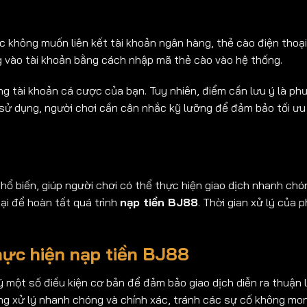
 không muốn liên kết tài khoản ngân hàng, thẻ cào điện thoại
 vào tài khoản bằng cách nhập mã thẻ cào vào hệ thống.
ng tài khoản cá cược của bạn. Tuy nhiên, điểm cần lưu ý là p
 sử dụng, người chơi cần cân nhắc kỹ lưỡng để đảm bảo tối ưu
hổ biến, giúp người chơi có thể thực hiện giao dịch nhanh chó
ại để hoàn tất quá trình
nạp tiền BJ88
. Thời gian xử lý của
thực hiện nạp tiền BJ88
 ý một số điều kiện cơ bản để đảm bảo giao dịch diễn ra thuận l
ống xử lý nhanh chóng và chính xác, tránh các sự cố không mo