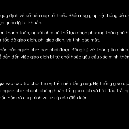
quy định về số tiền nạp tối thiểu. Điều này giúp hệ thống dễ d
ệc quản lý tài khoản.
en thanh toán, người chơi có thể lựa chọn phương thức phù h
ốc độ giao dịch, phí giao dịch, và tính bảo mật.
hoản của người chơi cần phải được đăng ký với thông tin chính 
ể dẫn đến việc giao dịch bị từ chối hoặc yêu cầu xác minh thê
a vào các trò chơi thú vị trên nền tảng này. Hệ thống giao dị
 người chơi nhanh chóng hoàn tất giao dịch và bắt đầu trải n
cần nắm rõ quy trình và lưu ý các điều kiện.