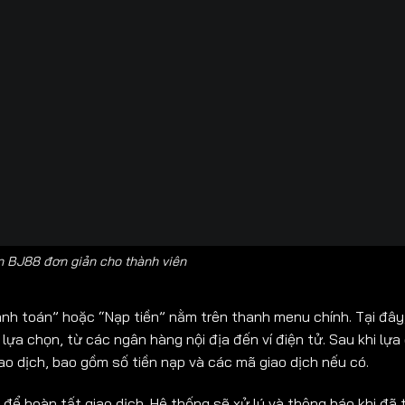
n BJ88 đơn giản cho thành viên
nh toán” hoặc “Nạp tiền” nằm trên thanh menu chính. Tại đây
a chọn, từ các ngân hàng nội địa đến ví điện tử. Sau khi lựa
o dịch, bao gồm số tiền nạp và các mã giao dịch nếu có.
” để hoàn tất giao dịch. Hệ thống sẽ xử lý và thông báo khi đã