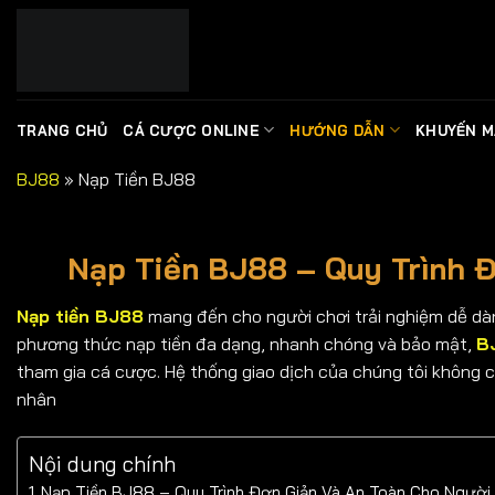
Bỏ
qua
nội
dung
TRANG CHỦ
CÁ CƯỢC ONLINE
HƯỚNG DẪN
KHUYẾN M
BJ88
»
Nạp Tiền BJ88
Nạp Tiền BJ88 – Quy Trình 
Nạp tiền BJ88
mang đến cho người chơi trải nghiệm dễ dàng
phương thức nạp tiền đa dạng, nhanh chóng và bảo mật,
B
tham gia cá cược. Hệ thống giao dịch của chúng tôi không ch
nhân
Nội dung chính
Nạp Tiền BJ88 – Quy Trình Đơn Giản Và An Toàn Cho Người