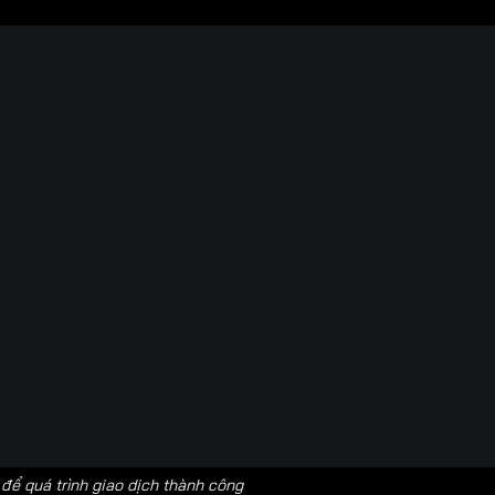
để quá trình giao dịch thành công