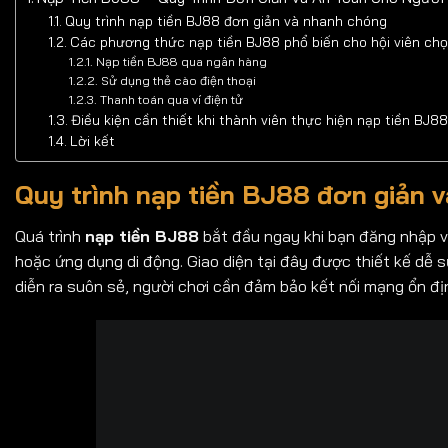
Quy trình nạp tiền BJ88 đơn giản và nhanh chóng
Các phương thức nạp tiền BJ88 phổ biến cho hội viên ch
Nạp tiền BJ88 qua ngân hàng
Sử dụng thẻ cào điện thoại
Thanh toán qua ví điện tử
Điều kiện cần thiết khi thành viên thực hiện nạp tiền BJ88
Lời kết
Quy trình nạp tiền BJ88 đơn giản 
Quá trình
nạp tiền BJ88
bắt đầu ngay khi bạn đăng nhập và
hoặc ứng dụng di động. Giao diện tại đây được thiết kế dễ
diễn ra suôn sẻ, người chơi cần đảm bảo kết nối mạng ổn đị