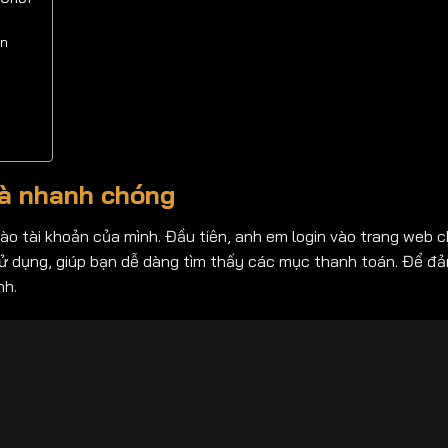
ọn
và nhanh chóng
o tài khoản của mình. Đầu tiên, anh em login vào trang web c
 sử dụng, giúp bạn dễ dàng tìm thấy các mục thanh toán. Để đ
nh.