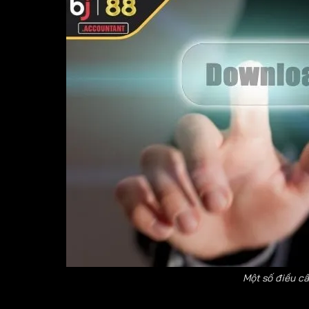
Một số điều cầ