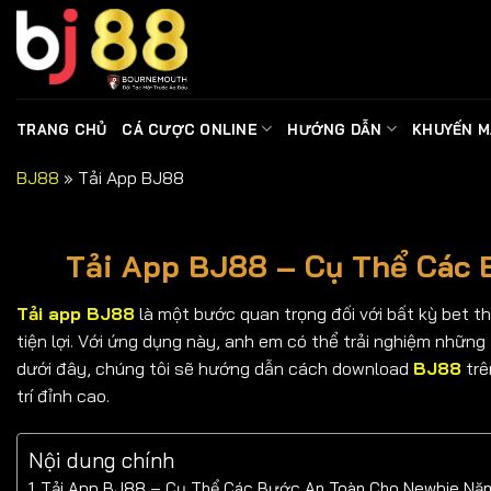
Bỏ
qua
nội
dung
TRANG CHỦ
CÁ CƯỢC ONLINE
HƯỚNG DẪN
KHUYẾN M
BJ88
»
Tải App BJ88
Tải App BJ88 – Cụ Thể Các
Tải app BJ88
là một bước quan trọng đối với bất kỳ bet t
tiện lợi. Với ứng dụng này, anh em có thể trải nghiệm những t
dưới đây, chúng tôi sẽ hướng dẫn cách download
BJ88
trê
trí đỉnh cao.
Nội dung chính
Tải App BJ88 – Cụ Thể Các Bước An Toàn Cho Newbie Nă