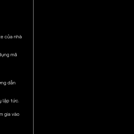
te của nhà
 dụng mã
ướng dẫn
 lập tức.
m gia vào