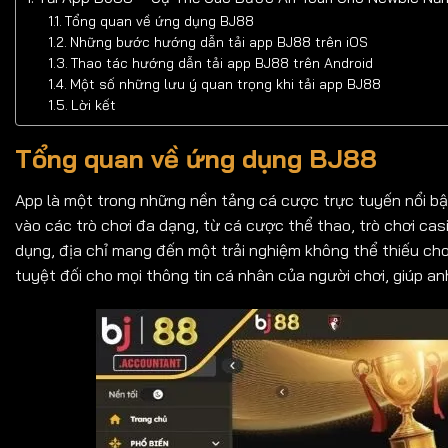
Tổng quan về ứng dụng BJ88
Những bước hướng dẫn tải app BJ88 trên iOS
Thao tác hướng dẫn tải app BJ88 trên Android
Một số những lưu ý quan trọng khi tải app BJ88
Lời kết
Tổng quan về ứng dụng BJ88
App là một trong những nền tảng cá cược trực tuyến nổi bật
vào các trò chơi đa dạng, từ cá cược thể thao, trò chơi cas
dụng, địa chỉ mang đến một trải nghiệm không thể thiếu ch
tuyệt đối cho mọi thông tin cá nhân của người chơi, giúp an