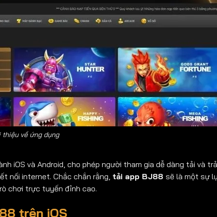
i thiệu về ứng dụng
nh iOS và Android, cho phép người tham gia dễ dàng tải và tr
ết nối internet. Chắc chắn rằng,
tải app BJ88
sẽ là một sự l
ò chơi trực tuyến đỉnh cao.
88 trên iOS