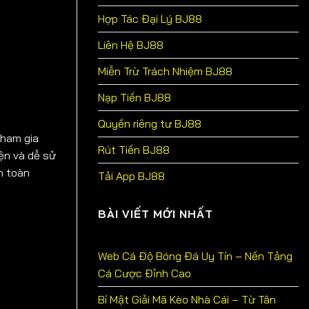
Hợp Tác Đại Lý BJ88
Liên Hệ BJ88
Miễn Trừ Trách Nhiệm BJ88
Nạp Tiền BJ88
Quyền riêng tư BJ88
tham gia
Rút Tiền BJ88
iện và dễ sử
n toàn
Tải App BJ88
BÀI VIẾT MỚI NHẤT
Web Cá Độ Bóng Đá Uy Tín – Nền Tảng
Cá Cược Đỉnh Cao
Bí Mật Giải Mã Kèo Nhà Cái – Từ Tân