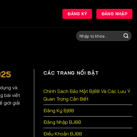
ĐĂNG KÝ
ĐĂNG NHẬP
025
CÁC TRANG NỔI BẬT
 dụng và
Chính Sách Bảo Mật Bj88 Và Các Lưu Ý
g bài viết
Quan Trọng Cần Biết
 giới giải
Đăng Ký Bj88
Đăng Nhập BJ88
Điều Khoản BJ88