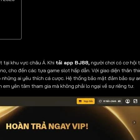
 tại khu vực châu Á. Khi
tải app BJ88,
người chơi có cơ hội 
ino, cho đến các tựa game slot hấp dẫn. Với giao diện thân th
o những ai yêu thích cá cược. Hệ thống bảo mật đảm bảo sự a
h em yên tâm tham gia mà không phải lo ngại về sự riêng tư.