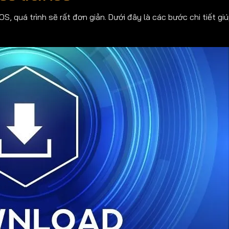
OS, quá trình sẽ rất đơn giản. Dưới đây là các bước chi tiết gi